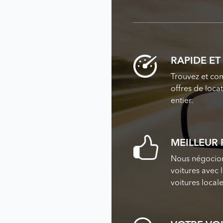
RAPIDE E
Trouvez et com
offres de loca
entier.
MEILLEUR 
Nous négocions
voitures avec 
voitures locale