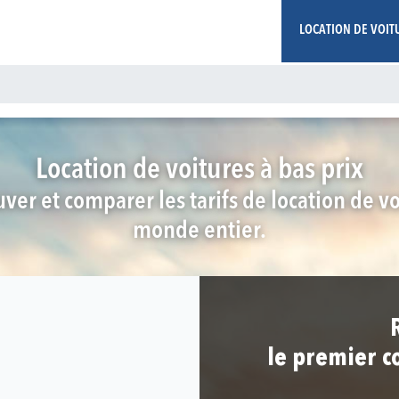
LOCATION DE VOIT
Location de voitures à bas prix
ver et comparer les tarifs de location de v
monde entier.
le premier c