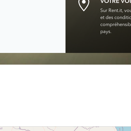
VOTRE VO
Sur Rent.it, v
et des conditio
compréhensibl
pays.