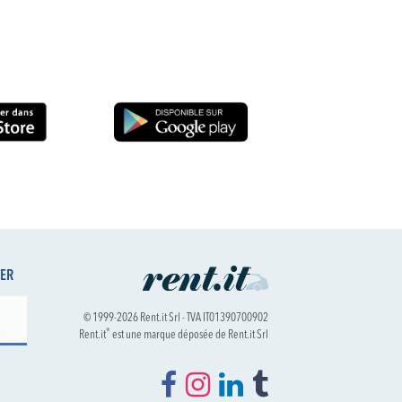
TER
© 1999-2026 Rent.it Srl - TVA IT01390700902
®
Rent.it
est une marque déposée de Rent.it Srl