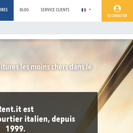
URES
BLOG
SERVICE CLIENTS
SE CONNECTER
oitures les moins chers dans le
Rent.it est
ourtier italien, depuis
1999.