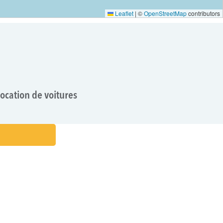
Leaflet
|
©
OpenStreetMap
contributors
location de voitures