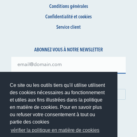
Conditions générales
Confidentialité et cookies
Service client
ABONNEZ-VOUS À NOTRE NEWSLETTER
Restez informé de nos offres et actualités
Ce site ou les outils tiers qu'il utilise utilisent
des cookies nécessaires au fonctionnement
S'ABONNER
et utiles aux fins illustrées dans la politique
en matière de cookies. Pour en savoir plus
ou refuser votre consentement à tout ou
partie des cookies
vérifier la politique en matière de cookies
© 1999-2026 Rent.it Srl - TVA IT01390700902