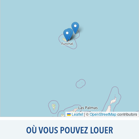
Leaflet
|
©
OpenStreetMap
contributors
OÙ VOUS POUVEZ LOUER