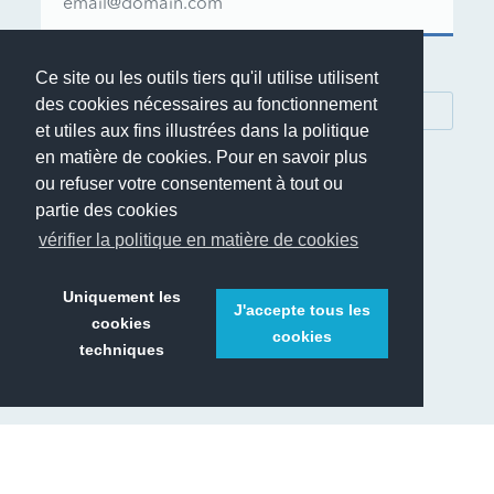
Restez informé de nos offres et actualités
Ce site ou les outils tiers qu'il utilise utilisent
des cookies nécessaires au fonctionnement
S'ABONNER
et utiles aux fins illustrées dans la politique
en matière de cookies. Pour en savoir plus
ou refuser votre consentement à tout ou
partie des cookies
vérifier la politique en matière de cookies
© 1999-2026 Rent.it Srl - TVA IT01390700902
®
Rent.it
est une marque déposée de Rent.it Srl
Uniquement les
J'accepte tous les
cookies
cookies
techniques